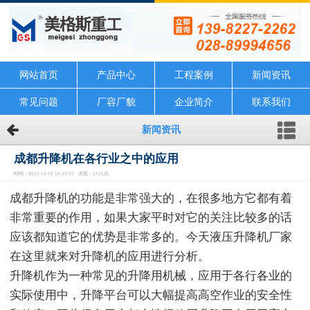
网站首页
产品中心
工程案例
新闻资讯
常见问题
厂容厂貌
企业简介
联系我们
新闻资讯
成都升降机在各行业之中的应用
时间：2021-12-10 10:23:55 浏览：2121次
成都升降机的功能是非常强大的，在很多地方它都有着
非常重要的作用，如果大家平时对它的关注比较多的话
应该都知道它的优势是非常多的。今天液压升降机厂家
在这里就来对升降机的应用进行分析。
升降机作为一种常见的升降用机械，应用于各行各业的
实际使用中，升降平台可以大幅提高高空作业的安全性