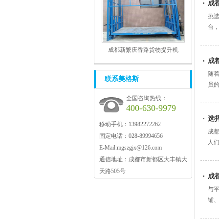
成
挑
台
成都新繁庆香路货物提升机
成
随
联系美格斯
员的
全国咨询热线：
400-630-9979
选
移动手机：13982272262
成都
固定电话：028-89994656
人们
E-Mail:
mgszgjx@126.com
通信地址：成都市新都区大丰镇大
天路505号
成
与
铺、