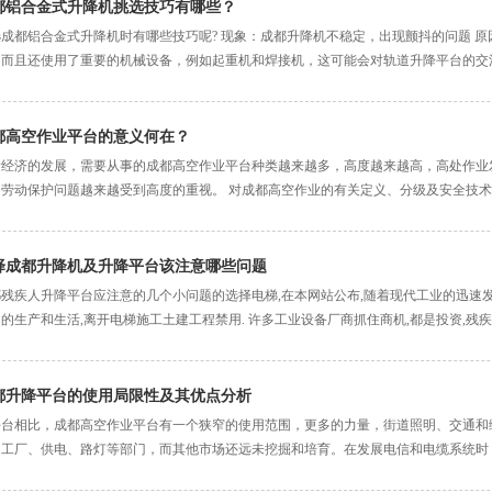
都铝合金式升降机挑选技巧有哪些？
选成都铝合金式升降机时有哪些技巧呢? 现象：成都升降机不稳定，出现颤抖的问题 
，而且还使用了重要的机械设备，例如起重机和焊接机，这可能会对轨道升降平台的交流
都高空作业平台的意义何在？
着经济的发展，需要从事的成都高空作业平台种类越来越多，高度越来越高，高处作业
劳动保护问题越来越受到高度的重视。 对成都高空作业的有关定义、分级及安全技术进
择成都升降机及升降平台该注意哪些问题
残疾人升降平台应注意的几个小问题的选择电梯,在本网站公布,随着现代工业的迅速发
的生产和生活,离开电梯施工土建工程禁用. 许多工业设备厂商抓住商机,都是投资,残疾
都升降平台的使用局限性及其优点分析
平台相比，成都高空作业平台有一个狭窄的使用范围，更多的力量，街道照明、交通和
工厂、供电、路灯等部门，而其他市场还远未挖掘和培育。在发展电信和电缆系统时，高