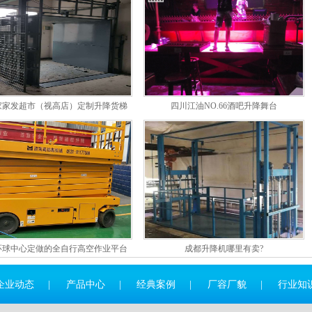
家家发超市（视高店）定制升降货梯
四川江油NO.66酒吧升降舞台
环球中心定做的全自行高空作业平台
成都升降机哪里有卖?
企业动态
|
产品中心
|
经典案例
|
厂容厂貌
|
行业知