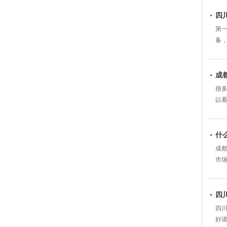
四
第
备
作业.
成
很
以看
什
成
市场
四
四
好请