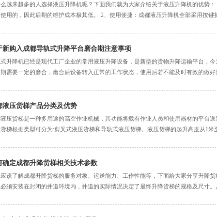
什么越来越多的人选择液压升降机呢？下面我们就为大家介绍关于液压升降机的优势： 
使用的，因此后期的维护成本极其低。 2、使用便捷：成都液压升降机全部采用按键操作
于新购入成都导轨式升降平台磨合期注意事项
轨式升降机已经是现代工厂企业的常用液压升降设备，是新型的货物升降运输平台，今
初期需要一定的磨合，磨合后设备转入正常的工作状态，使用后若不能及时有效的做好
..
都液压货梯产品分类及优势
都液压货梯是一种多用途的高空作业机械，其功能将载有作业人员和使用器材的平台送
货梯根据类型可分为:剪叉式液压货梯和导轨式液压货梯。液压货梯的起升高度从1米至3
何确定成都升降货梯相关技术参数
应该了解成都升降货梯的服务对象、运送能力、工作性能等，下面给大家分享升降货梯
梯必须安装在封闭的井道环境内，井道的实际情况决定了最终升降货梯的规格及尺寸。具