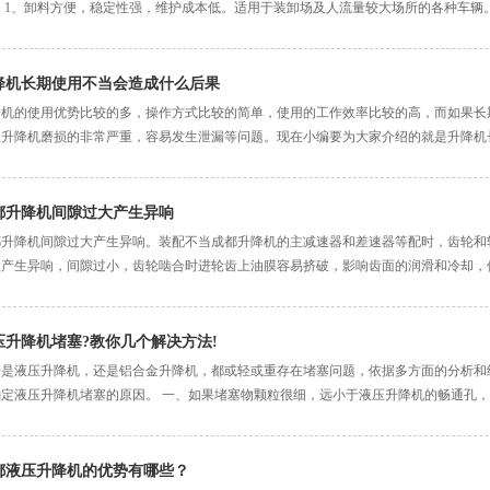
 1、卸料方便，稳定性强，维护成本低。适用于装卸场及人流量较大场所的各种车辆。 
降机长期使用不当会造成什么后果
降机的使用优势比较的多，操作方式比较的简单，使用的工作效率比较的高，而如果长
让升降机磨损的非常严重，容易发生泄漏等问题。现在小编要为大家介绍的就是升降机
都升降机间隙过大产生异响
都升降机间隙过大产生异响。装配不当成都升降机的主减速器和差速器等配时，齿轮和
大产生异响，间隙过小，齿轮啮合时进轮齿上油膜容易挤破，影响齿面的润滑和冷却，
压升降机堵塞?教你几个解决方法!
论是液压升降机，还是铝合金升降机，都或轻或重存在堵塞问题，依据多方面的分析和
确定液压升降机堵塞的原因。 一、如果堵塞物颗粒很细，远小于液压升降机的畅通孔
都液压升降机的优势有哪些？