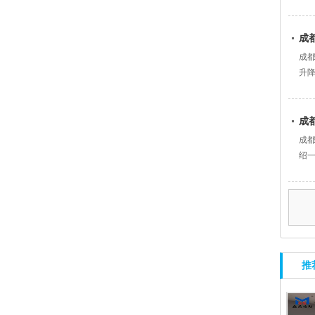
成
成
升降
成
成
绍一
推