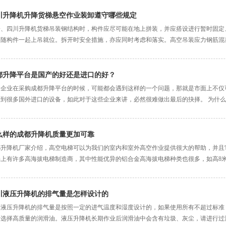
川升降机升降货梯悬空作业装卸遵守哪些规定
一、四川升降机货梯吊装钢结构时，构件应尽可能在地上拼装，并应搭设进行暂时固定
，随构件一起上吊就位。拆开时安全措施，亦应同时考虑和落实。高空吊装应力钢筋混
..
都升降平台是国产的好还是进口的好？
多企业在采购成都升降平台的时候，可能都会遇到这样的一个问题，那就是市面上不仅
到很多国外进口的设备，如此对于这些企业来讲，必然很难做出最后的抉择。 为什么呢
么样的成都升降机质量更加可靠
都升降机厂家介绍，高空电梯可以为我们的室内和室外高空作业提供很大的帮助，并且
上有许多高海拔电梯制造商，其中性能优异的铝合金高海拔电梯种类也很多，如高8米，高
川液压升降机的排气量是怎样设计的
川液压升降机的排气量是按照一定的进气温度和湿度设计的，如果使用所有不超过标准
选择高质量的润滑油。液压升降机长期作业后润滑油中会含有垃圾、灰尘，请进行过滤。一般