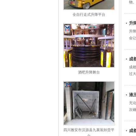
物。
全自行走式升降平台
升
升
会
的...
成
成
酒吧升降舞台
过
传...
液
无
次
质...
四川雅安市汉源县九襄装卸货平
成