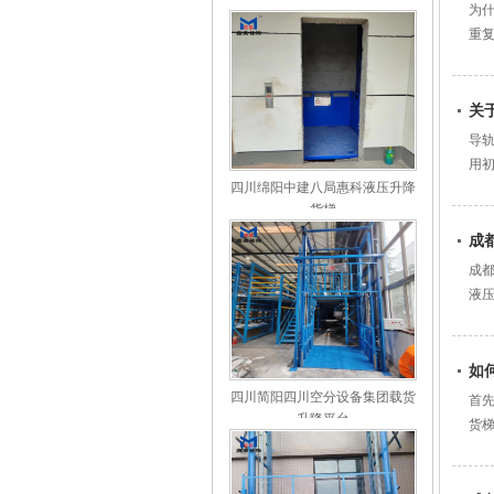
台
为
重复
关
导
用
四川绵阳中建八局惠科液压升降
机械.
货梯
成
成
液压
如
四川简阳四川空分设备集团载货
首先
升降平台
货