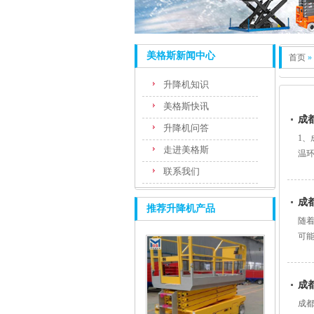
美格斯新闻中心
首页
»
升降机知识
美格斯快讯
成
升降机问答
1
走进美格斯
温环
联系我们
成
推荐升降机产品
随
可
就...
成
成