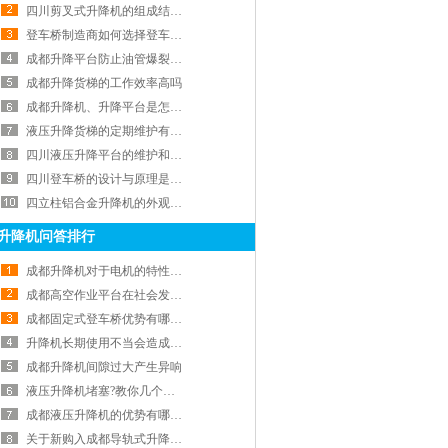
四川剪叉式升降机的组成结构特点
登车桥制造商如何选择登车桥材料
成都升降平台防止油管爆裂常识
成都升降货梯的工作效率高吗
成都升降机、升降平台是怎样保养的
液压升降货梯的定期维护有哪些方面
四川液压升降平台的维护和保养注意事项
四川登车桥的设计与原理是什么？
四立柱铝合金升降机的外观怎么样
升降机问答排行
成都升降机对于电机的特性要求
成都高空作业平台在社会发展中的5大优势
成都固定式登车桥优势有哪些？
升降机长期使用不当会造成什么后果
成都升降机间隙过大产生异响
液压升降机堵塞?教你几个解决方法!
成都液压升降机的优势有哪些？
关于新购入成都导轨式升降平台磨合期注意事项