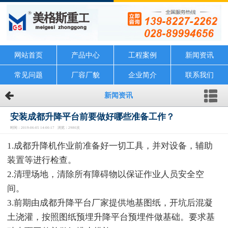
网站首页
产品中心
工程案例
新闻资讯
常见问题
厂容厂貌
企业简介
联系我们
新闻资讯
安装成都升降平台前要做好哪些准备工作？
时间：2019-06-05 14:00:17 浏览：2980次
1.成都升降机作业前准备好一切工具，并对设备，辅助
装置等进行检查。
2.清理场地，清除所有障碍物以保证作业人员安全空
间。
3.前期由成都升降平台厂家提供地基图纸，开坑后混凝
土浇灌，按照图纸预埋升降平台预埋件做基础。要求基