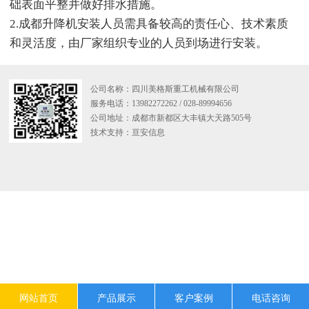
础表面平整并做好排水措施。
2.成都升降机安装人员需具备较高的责任心、技术素质
和灵活度，由厂家组织专业的人员到场进行安装。
公司名称：四川美格斯重工机械有限公司
服务电话：13982272262 / 028-89994656
公司地址：成都市新都区大丰镇大天路505号
技术支持：
亘安信息
网站首页
产品展示
客户案例
电话咨询