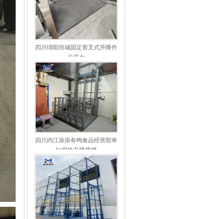
四川绵阳培城固定剪叉式升降作
业平台
四川内江添添有鸣食品经营部单
缸双轨升降货梯