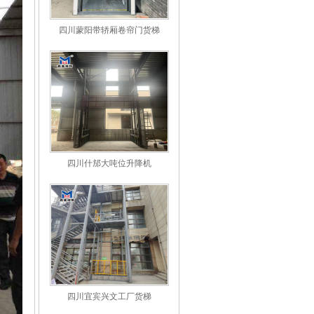
四川蒙阳带轿厢卷帘门货梯
四川什邡大吨位升降机
四川宜宾兴文工厂货梯