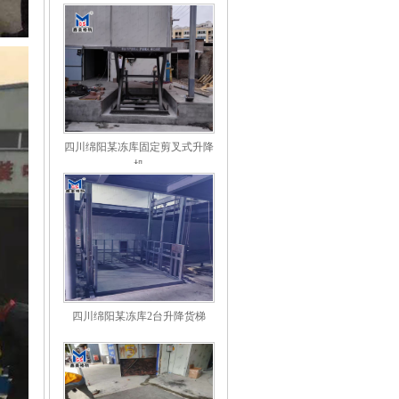
四川绵阳某冻库固定剪叉式升降
机
四川绵阳某冻库2台升降货梯